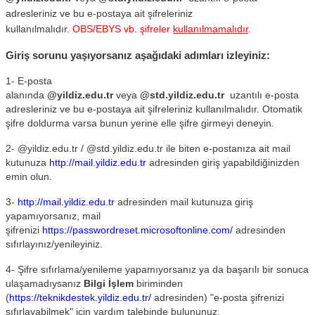
adresleriniz ve bu e-postaya ait şifreleriniz
kullanılmalıdır.
OBS/EBYS vb. şifreler
kullanılmamalıdır
.
Giriş sorunu yaşıyorsanız aşağıdaki adımları izleyiniz:
1-
E-posta
alanında
@yildiz.edu.tr
veya
@std.yildiz.edu.tr
uzantılı e-posta
adresleriniz ve bu e-postaya ait şifreleriniz kullanılmalıdır.
Otomatik
şifre doldurma varsa bunun yerine elle şifre girmeyi deneyin.
2- @yildiz.edu.tr / @std.yildiz.edu.tr ile biten e-postanıza ait mail
kutunuza
http://mail.yildiz.edu.tr
adresinden giriş yapabildiğinizden
emin olun.
3-
http://mail.yildiz.edu.tr
adresinden mail kutunuza giriş
yapamıyorsanız, mail
şifrenizi
https://passwordreset.microsoftonline.com/
adresinden
sıfırlayınız/yenileyiniz.
4- Şifre sıfırlama/yenileme yapamıyorsanız ya da başarılı bir sonuca
ulaşamadıysanız
Bilgi İşlem
biriminden
(
https://teknikdestek.yildiz.edu.tr/
adresinden) "e-posta şifrenizi
sıfırlayabilmek" için yardım talebinde bulununuz.