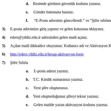
d.
Resimde görünen güvenlik kodunu yazınız.
e.
Gönder butonuna basınız.
f.
“E-Posta adresiniz güncellendi.” ve “Şifre sıfırla
3)
E-posta adresinize giriş yapınız ve gelen kutusuna tıklayınız.
4)
eders@yildiz.edu.tr adresinden gelen maili açınız.
5)
Açılan maili dikkatlice okuyunuz. Kullanıcı adı ve Aktivasyon K
6)
http://eders.yildiz.edu.tr/hesap-aktivasyon-form
7)
Şifre Sıfırla
a.
E-posta adresi yazınız.
b.
T.C. Kimlik numaranızı yazınız.
c.
Yeni şifre oluşturunuz.
d.
Yeni oluşturduğunuz şifreyi tekrar yazınız.
e.
Gelen mailde yazan aktivasyon kodunu yazınız.