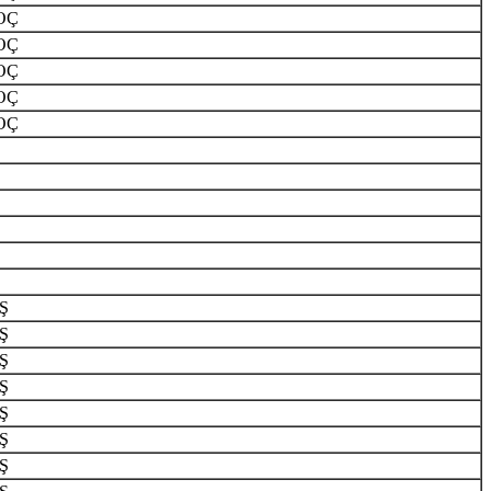
OÇ
OÇ
OÇ
OÇ
OÇ
Ş
Ş
Ş
Ş
Ş
AŞ
AŞ