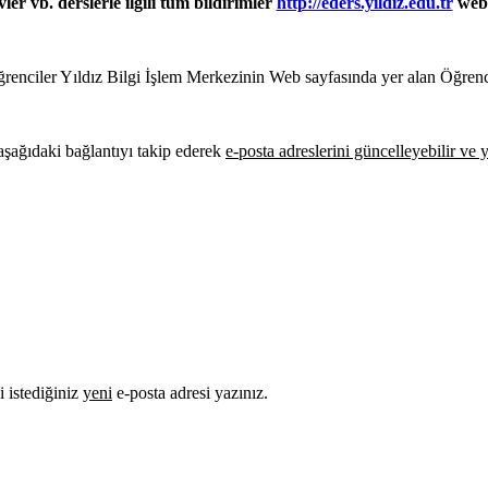
ler vb. derslerle ilgili tüm bildirimler
http://eders.yildiz.edu.tr
web 
renciler Yıldız Bilgi İşlem Merkezinin Web sayfasında yer alan Öğrenci 
aşağıdaki bağlantıyı takip ederek
e-posta adreslerini güncelleyebilir ve 
i istediğiniz
yeni
e-posta adresi yazınız.