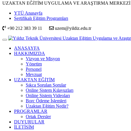
UZAKTAN EĞİTİM UYGULAMA VE ARAŞTIRMA MERKEZİ
YTÜ Anasayfa
Sertifikalı Eğitim Programları
+90 212 383 39 11
uzem@yildiz.edu.tr
ANASAYFA
HAKKIMIZDA
Vizyon ve Misyon
Yönetim
Personel
Mevzuat
UZAKTAN EĞİTİM
Sıkça Sorulan Sorular
Online Sistem Kılavuzları
Online Sistem Videoları
Borç Ödeme İşlemleri
Uzaktan Eğitim Nedir?
PROGRAMLAR
Ortak Dersler
DUYURULAR
İLETİŞİM