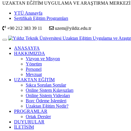
UZAKTAN EĞİTİM UYGULAMA VE ARAŞTIRMA MERKEZİ
YTÜ Anasayfa
Sertifikalı Eğitim Programları
+90 212 383 39 11
uzem@yildiz.edu.tr
ANASAYFA
HAKKIMIZDA
Vizyon ve Misyon
Yönetim
Personel
Mevzuat
UZAKTAN EĞİTİM
Sıkça Sorulan Sorular
Online Sistem Kılavuzları
Online Sistem Videoları
Borç Ödeme İşlemleri
Uzaktan Eğitim Nedir?
PROGRAMLAR
Ortak Dersler
DUYURULAR
İLETİŞİM